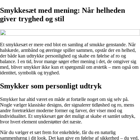
Smykkesæt med mening: Når helheden
giver tryghed og stil
Et smykkesæt er mere end blot en samling af smukke genstande. Når
halskæde, armbånd og øreringe spiller sammen, opstår der en helhed,
der både kan udtrykke personlighed og skabe en følelse af ro og
balance. I en tid, hvor mange søger efter mening i det, de omgiver sig
med, bliver smykker ikke kun et spørgsmål om æstetik – men også om
identitet, symbolik og tryghed.
Smykker som personligt udtryk
Smykker har altid været en måde at fortælle noget om sig selv på.
Nogle vælger klassiske designs, der signalerer tidløshed og ro, mens
andre foretrækker moderne former og farver, der viser mod og
individualitet. Et smykkesæt gør det muligt at skabe et samlet udtryk,
hvor hvert element understøtter det næste.
Når du vælger et sæt frem for enkeltdele, får du en naturlig
sammenhæng i dit look. Det kan give en følelse af sikkerhed – du ved,