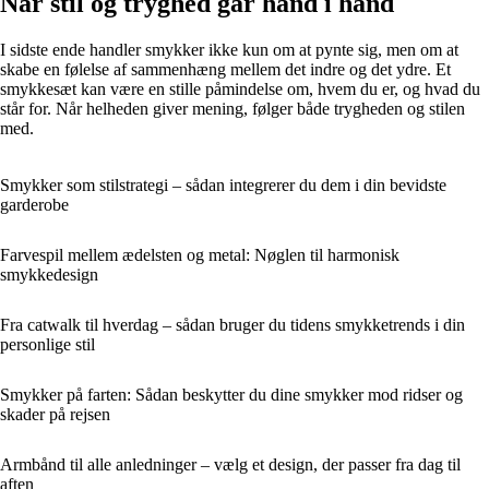
Når stil og tryghed går hånd i hånd
I sidste ende handler smykker ikke kun om at pynte sig, men om at
skabe en følelse af sammenhæng mellem det indre og det ydre. Et
smykkesæt kan være en stille påmindelse om, hvem du er, og hvad du
står for. Når helheden giver mening, følger både trygheden og stilen
med.
Smykker som stilstrategi – sådan integrerer du dem i din bevidste
garderobe
Farvespil mellem ædelsten og metal: Nøglen til harmonisk
smykkedesign
Fra catwalk til hverdag – sådan bruger du tidens smykketrends i din
personlige stil
Smykker på farten: Sådan beskytter du dine smykker mod ridser og
skader på rejsen
Armbånd til alle anledninger – vælg et design, der passer fra dag til
aften