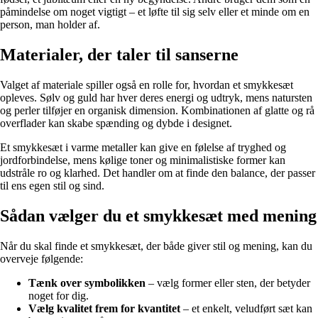
påmindelse om noget vigtigt – et løfte til sig selv eller et minde om en
person, man holder af.
Materialer, der taler til sanserne
Valget af materiale spiller også en rolle for, hvordan et smykkesæt
opleves. Sølv og guld har hver deres energi og udtryk, mens natursten
og perler tilføjer en organisk dimension. Kombinationen af glatte og rå
overflader kan skabe spænding og dybde i designet.
Et smykkesæt i varme metaller kan give en følelse af tryghed og
jordforbindelse, mens kølige toner og minimalistiske former kan
udstråle ro og klarhed. Det handler om at finde den balance, der passer
til ens egen stil og sind.
Sådan vælger du et smykkesæt med mening
Når du skal finde et smykkesæt, der både giver stil og mening, kan du
overveje følgende:
Tænk over symbolikken
– vælg former eller sten, der betyder
noget for dig.
Vælg kvalitet frem for kvantitet
– et enkelt, veludført sæt kan