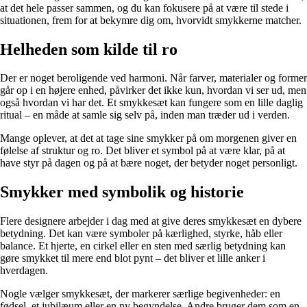
at det hele passer sammen, og du kan fokusere på at være til stede i
situationen, frem for at bekymre dig om, hvorvidt smykkerne matcher.
Helheden som kilde til ro
Der er noget beroligende ved harmoni. Når farver, materialer og former
går op i en højere enhed, påvirker det ikke kun, hvordan vi ser ud, men
også hvordan vi har det. Et smykkesæt kan fungere som en lille daglig
ritual – en måde at samle sig selv på, inden man træder ud i verden.
Mange oplever, at det at tage sine smykker på om morgenen giver en
følelse af struktur og ro. Det bliver et symbol på at være klar, på at
have styr på dagen og på at bære noget, der betyder noget personligt.
Smykker med symbolik og historie
Flere designere arbejder i dag med at give deres smykkesæt en dybere
betydning. Det kan være symboler på kærlighed, styrke, håb eller
balance. Et hjerte, en cirkel eller en sten med særlig betydning kan
gøre smykket til mere end blot pynt – det bliver et lille anker i
hverdagen.
Nogle vælger smykkesæt, der markerer særlige begivenheder: en
fødsel, et jubilæum eller en ny begyndelse. Andre bruger dem som en