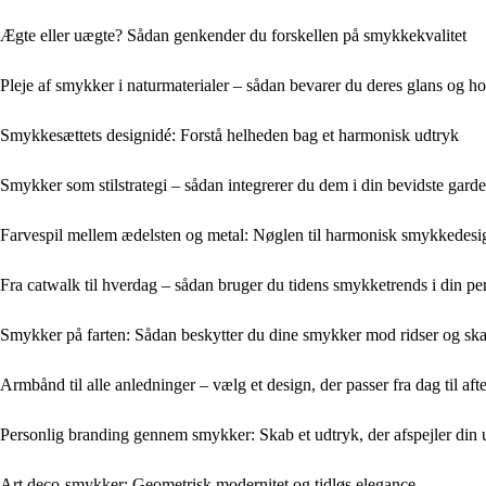
Ægte eller uægte? Sådan genkender du forskellen på smykkekvalitet
Pleje af smykker i naturmaterialer – sådan bevarer du deres glans og h
Smykkesættets designidé: Forstå helheden bag et harmonisk udtryk
Smykker som stilstrategi – sådan integrerer du dem i din bevidste gard
Farvespil mellem ædelsten og metal: Nøglen til harmonisk smykkedesi
Fra catwalk til hverdag – sådan bruger du tidens smykketrends i din per
Smykker på farten: Sådan beskytter du dine smykker mod ridser og ska
Armbånd til alle anledninger – vælg et design, der passer fra dag til aft
Personlig branding gennem smykker: Skab et udtryk, der afspejler din u
Art deco-smykker: Geometrisk modernitet og tidløs elegance