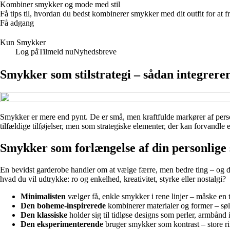
Kombiner smykker og mode med stil
Få tips til, hvordan du bedst kombinerer smykker med dit outfit for at 
Få adgang
Kun Smykker
Log på
Tilmeld nu
Nyhedsbreve
Smykker som stilstrategi – sådan integrere
Smykker er mere end pynt. De er små, men kraftfulde markører af person
tilfældige tilføjelser, men som strategiske elementer, der kan forvandle e
Smykker som forlængelse af din personlige s
En bevidst garderobe handler om at vælge færre, men bedre ting – og det
hvad du vil udtrykke: ro og enkelhed, kreativitet, styrke eller nostalgi?
Minimalisten
vælger få, enkle smykker i rene linjer – måske en t
Den boheme-inspirerede
kombinerer materialer og former – sølv, 
Den klassiske
holder sig til tidløse designs som perler, armbånd 
Den eksperimenterende
bruger smykker som kontrast – store ri