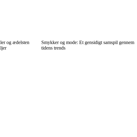
ler og ædelsten
Smykker og mode: Et gensidigt samspil gennem
ljer
tidens trends