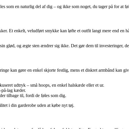
føles som en naturlig del af dig – og ikke som noget, du tager på for at 
ker. Et enkelt, veludført smykke kan løfte et outfit langt mere end en hå
n glød, og ægte sten ændrer sig ikke. Det gør dem til investeringer, de
eringe kan gøre en enkel skjorte festlig, mens et diskret armbånd kan gi
kuseret udtryk – små hoops, en enkel halskæde eller et ur.
g-på-lag kæder.
r tilbage til, fordi de føles som dig.
itet i din garderobe uden at købe nyt tøj.