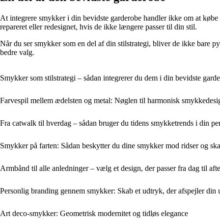
At integrere smykker i din bevidste garderobe handler ikke om at køb
repareret eller redesignet, hvis de ikke længere passer til din stil.
Når du ser smykker som en del af din stilstrategi, bliver de ikke bare p
bedre valg.
Smykker som stilstrategi – sådan integrerer du dem i din bevidste gard
Farvespil mellem ædelsten og metal: Nøglen til harmonisk smykkedesi
Fra catwalk til hverdag – sådan bruger du tidens smykketrends i din per
Smykker på farten: Sådan beskytter du dine smykker mod ridser og ska
Armbånd til alle anledninger – vælg et design, der passer fra dag til aft
Personlig branding gennem smykker: Skab et udtryk, der afspejler din u
Art deco-smykker: Geometrisk modernitet og tidløs elegance