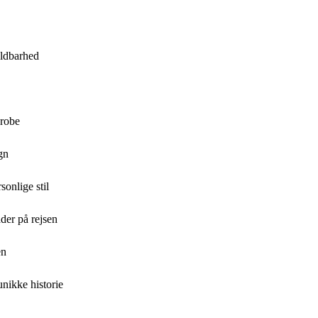
oldbarhed
erobe
gn
sonlige stil
der på rejsen
en
nikke historie