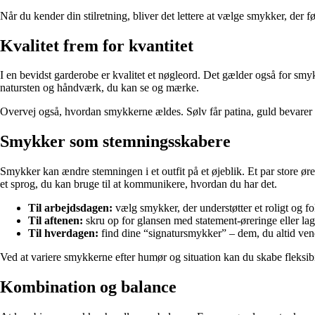
Når du kender din stilretning, bliver det lettere at vælge smykker, der 
Kvalitet frem for kvantitet
I en bevidst garderobe er kvalitet et nøgleord. Det gælder også for smyk
natursten og håndværk, du kan se og mærke.
Overvej også, hvordan smykkerne ældes. Sølv får patina, guld bevarer si
Smykker som stemningsskabere
Smykker kan ændre stemningen i et outfit på et øjeblik. Et par store ør
et sprog, du kan bruge til at kommunikere, hvordan du har det.
Til arbejdsdagen:
vælg smykker, der understøtter et roligt og fo
Til aftenen:
skru op for glansen med statement-øreringe eller la
Til hverdagen:
find dine “signatursmykker” – dem, du altid vende
Ved at variere smykkerne efter humør og situation kan du skabe fleksibil
Kombination og balance