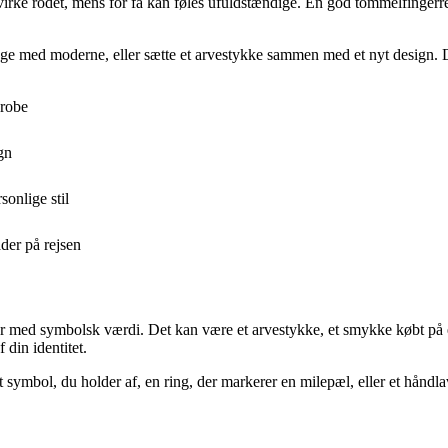
e rodet, mens for få kan føles ufuldstændige. En god tommelfingerrege
e med moderne, eller sætte et arvestykke sammen med et nyt design. Det 
erobe
gn
sonlige stil
der på rejsen
r med symbolsk værdi. Det kan være et arvestykke, et smykke købt på en 
 din identitet.
ymbol, du holder af, en ring, der markerer en milepæl, eller et håndlav