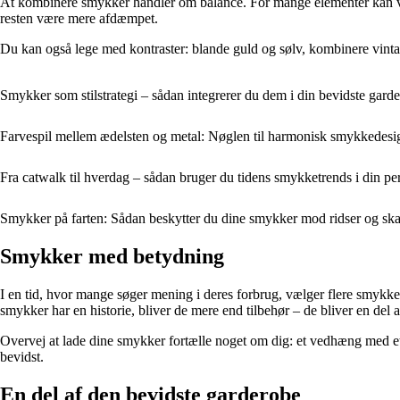
At kombinere smykker handler om balance. For mange elementer kan virk
resten være mere afdæmpet.
Du kan også lege med kontraster: blande guld og sølv, kombinere vintag
Smykker som stilstrategi – sådan integrerer du dem i din bevidste gard
Farvespil mellem ædelsten og metal: Nøglen til harmonisk smykkedesi
Fra catwalk til hverdag – sådan bruger du tidens smykketrends i din per
Smykker på farten: Sådan beskytter du dine smykker mod ridser og ska
Smykker med betydning
I en tid, hvor mange søger mening i deres forbrug, vælger flere smykke
smykker har en historie, bliver de mere end tilbehør – de bliver en del af
Overvej at lade dine smykker fortælle noget om dig: et vedhæng med et s
bevidst.
En del af den bevidste garderobe