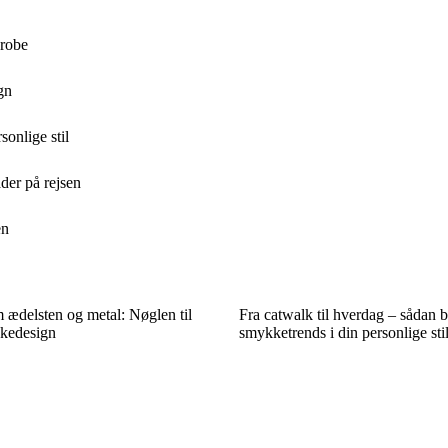
erobe
gn
sonlige stil
der på rejsen
en
 ædelsten og metal: Nøglen til
Fra catwalk til hverdag – sådan b
kedesign
smykketrends i din personlige sti