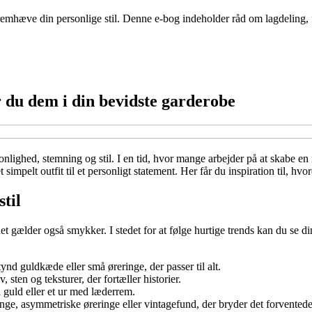
fremhæve din personlige stil. Denne e-bog indeholder råd om lagdeling, 
r du dem i din bevidste garderobe
lighed, stemning og stil. I en tid, hvor mange arbejder på at skabe en 
t simpelt outfit til et personligt statement. Her får du inspiration til, h
til
 gælder også smykker. I stedet for at følge hurtige trends kan du se di
ynd guldkæde eller små øreringe, der passer til alt.
sten og teksturer, der fortæller historier.
i guld eller et ur med læderrem.
nge, asymmetriske øreringe eller vintagefund, der bryder det forventede