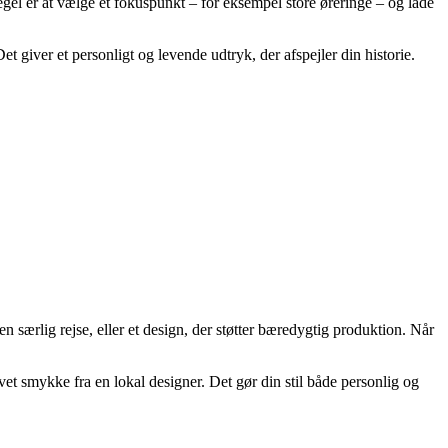
l er at vælge ét fokuspunkt – for eksempel store øreringe – og lade
giver et personligt og levende udtryk, der afspejler din historie.
særlig rejse, eller et design, der støtter bæredygtig produktion. Når
et smykke fra en lokal designer. Det gør din stil både personlig og