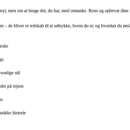
e nyt, men om at bruge det, du har, med omtanke. Rens og opbevar dine
ynt – de bliver et redskab til at udtrykke, hvem du er, og hvordan du øn
erobe
gn
sonlige stil
der på rejsen
en
nikke historie