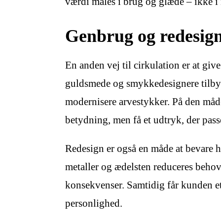
værdi måles i brug og glæde – ikke i
Genbrug og redesign
En anden vej til cirkulation er at g
guldsmede og smykkedesignere tilbyd
modernisere arvestykker. På den måd
betydning, men få et udtryk, der passer
Redesign er også en måde at bevare 
metaller og ædelsten reduceres behov
konsekvenser. Samtidig får kunden e
personlighed.