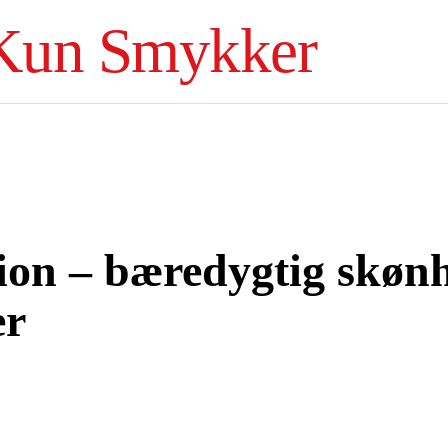
Kun Smykker
tion – bæredygtig skøn
er