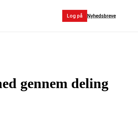
Log på
Nyhedsbreve
hed gennem deling