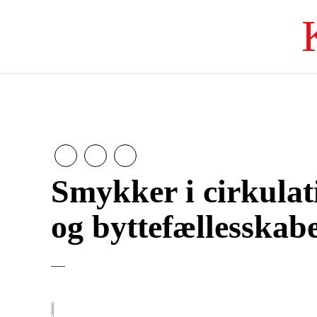
Smykker i cirkula
og byttefællesskab