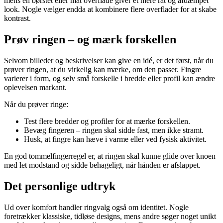
mens en børstet eller mat overflade giver et mere råt og afdæmpet
look. Nogle vælger endda at kombinere flere overflader for at skabe
kontrast.
Prøv ringen – og mærk forskellen
Selvom billeder og beskrivelser kan give en idé, er det først, når du
prøver ringen, at du virkelig kan mærke, om den passer. Fingre
varierer i form, og selv små forskelle i bredde eller profil kan ændre
oplevelsen markant.
Når du prøver ringe:
Test flere bredder og profiler for at mærke forskellen.
Bevæg fingeren – ringen skal sidde fast, men ikke stramt.
Husk, at fingre kan hæve i varme eller ved fysisk aktivitet.
En god tommelfingerregel er, at ringen skal kunne glide over knoen
med let modstand og sidde behageligt, når hånden er afslappet.
Det personlige udtryk
Ud over komfort handler ringvalg også om identitet. Nogle
foretrækker klassiske, tidløse designs, mens andre søger noget unikt