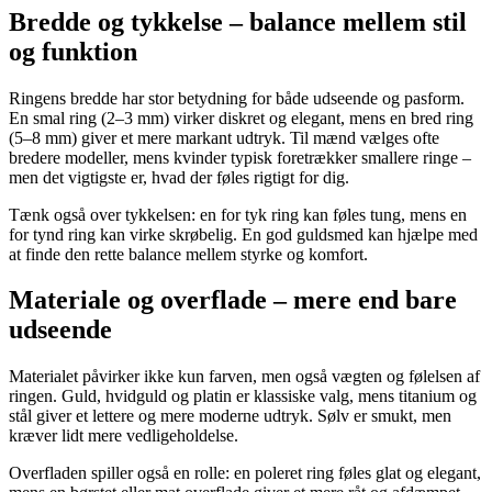
Bredde og tykkelse – balance mellem stil
og funktion
Ringens bredde har stor betydning for både udseende og pasform.
En smal ring (2–3 mm) virker diskret og elegant, mens en bred ring
(5–8 mm) giver et mere markant udtryk. Til mænd vælges ofte
bredere modeller, mens kvinder typisk foretrækker smallere ringe –
men det vigtigste er, hvad der føles rigtigt for dig.
Tænk også over tykkelsen: en for tyk ring kan føles tung, mens en
for tynd ring kan virke skrøbelig. En god guldsmed kan hjælpe med
at finde den rette balance mellem styrke og komfort.
Materiale og overflade – mere end bare
udseende
Materialet påvirker ikke kun farven, men også vægten og følelsen af
ringen. Guld, hvidguld og platin er klassiske valg, mens titanium og
stål giver et lettere og mere moderne udtryk. Sølv er smukt, men
kræver lidt mere vedligeholdelse.
Overfladen spiller også en rolle: en poleret ring føles glat og elegant,