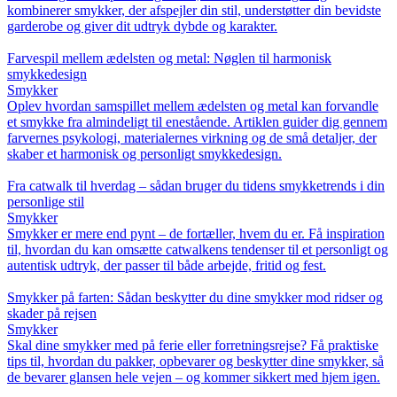
kombinerer smykker, der afspejler din stil, understøtter din bevidste
garderobe og giver dit udtryk dybde og karakter.
Farvespil mellem ædelsten og metal: Nøglen til harmonisk
smykkedesign
Smykker
Oplev hvordan samspillet mellem ædelsten og metal kan forvandle
et smykke fra almindeligt til enestående. Artiklen guider dig gennem
farvernes psykologi, materialernes virkning og de små detaljer, der
skaber et harmonisk og personligt smykkedesign.
Fra catwalk til hverdag – sådan bruger du tidens smykketrends i din
personlige stil
Smykker
Smykker er mere end pynt – de fortæller, hvem du er. Få inspiration
til, hvordan du kan omsætte catwalkens tendenser til et personligt og
autentisk udtryk, der passer til både arbejde, fritid og fest.
Smykker på farten: Sådan beskytter du dine smykker mod ridser og
skader på rejsen
Smykker
Skal dine smykker med på ferie eller forretningsrejse? Få praktiske
tips til, hvordan du pakker, opbevarer og beskytter dine smykker, så
de bevarer glansen hele vejen – og kommer sikkert med hjem igen.