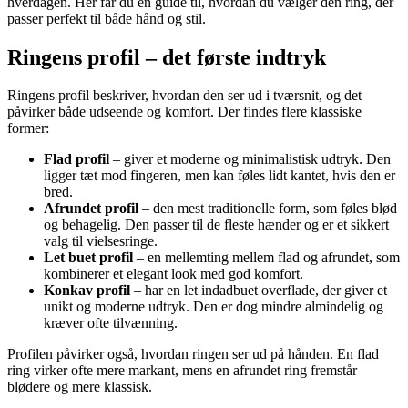
hverdagen. Her får du en guide til, hvordan du vælger den ring, der
passer perfekt til både hånd og stil.
Ringens profil – det første indtryk
Ringens profil beskriver, hvordan den ser ud i tværsnit, og det
påvirker både udseende og komfort. Der findes flere klassiske
former:
Flad profil
– giver et moderne og minimalistisk udtryk. Den
ligger tæt mod fingeren, men kan føles lidt kantet, hvis den er
bred.
Afrundet profil
– den mest traditionelle form, som føles blød
og behagelig. Den passer til de fleste hænder og er et sikkert
valg til vielsesringe.
Let buet profil
– en mellemting mellem flad og afrundet, som
kombinerer et elegant look med god komfort.
Konkav profil
– har en let indadbuet overflade, der giver et
unikt og moderne udtryk. Den er dog mindre almindelig og
kræver ofte tilvænning.
Profilen påvirker også, hvordan ringen ser ud på hånden. En flad
ring virker ofte mere markant, mens en afrundet ring fremstår
blødere og mere klassisk.