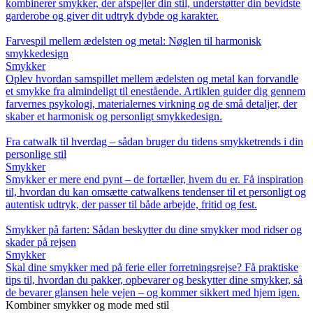
kombinerer smykker, der afspejler din stil, understøtter din bevidste
garderobe og giver dit udtryk dybde og karakter.
Farvespil mellem ædelsten og metal: Nøglen til harmonisk
smykkedesign
Smykker
Oplev hvordan samspillet mellem ædelsten og metal kan forvandle
et smykke fra almindeligt til enestående. Artiklen guider dig gennem
farvernes psykologi, materialernes virkning og de små detaljer, der
skaber et harmonisk og personligt smykkedesign.
Fra catwalk til hverdag – sådan bruger du tidens smykketrends i din
personlige stil
Smykker
Smykker er mere end pynt – de fortæller, hvem du er. Få inspiration
til, hvordan du kan omsætte catwalkens tendenser til et personligt og
autentisk udtryk, der passer til både arbejde, fritid og fest.
Smykker på farten: Sådan beskytter du dine smykker mod ridser og
skader på rejsen
Smykker
Skal dine smykker med på ferie eller forretningsrejse? Få praktiske
tips til, hvordan du pakker, opbevarer og beskytter dine smykker, så
de bevarer glansen hele vejen – og kommer sikkert med hjem igen.
Kombiner smykker og mode med stil