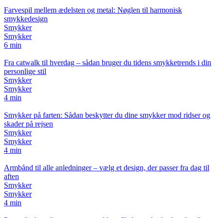
Farvespil mellem ædelsten og metal: Nøglen til harmonisk
smykkedesign
Smykker
Smykker
6 min
Fra catwalk til hverdag – sådan bruger du tidens smykketrends i din
personlige stil
Smykker
Smykker
4 min
Smykker på farten: Sådan beskytter du dine smykker mod ridser og
skader på rejsen
Smykker
Smykker
4 min
Armbånd til alle anledninger – vælg et design, der passer fra dag til
aften
Smykker
Smykker
4 min