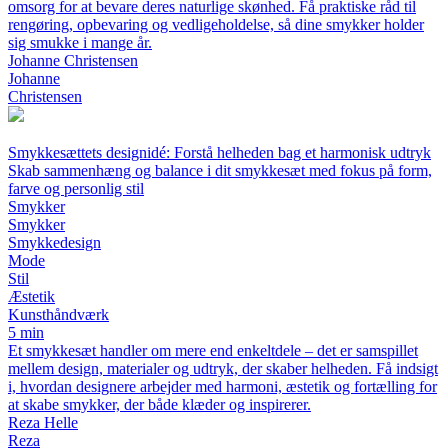
omsorg for at bevare deres naturlige skønhed. Få praktiske råd til
rengøring, opbevaring og vedligeholdelse, så dine smykker holder
sig smukke i mange år.
Johanne Christensen
Johanne
Christensen
Smykkesættets designidé: Forstå helheden bag et harmonisk udtryk
Skab sammenhæng og balance i dit smykkesæt med fokus på form,
farve og personlig stil
Smykker
Smykker
Smykkedesign
Mode
Stil
Æstetik
Kunsthåndværk
5 min
Et smykkesæt handler om mere end enkeltdele – det er samspillet
mellem design, materialer og udtryk, der skaber helheden. Få indsigt
i, hvordan designere arbejder med harmoni, æstetik og fortælling for
at skabe smykker, der både klæder og inspirerer.
Reza Helle
Reza