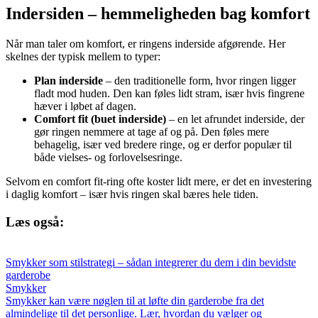
Indersiden – hemmeligheden bag komfort
Når man taler om komfort, er ringens inderside afgørende. Her
skelnes der typisk mellem to typer:
Plan inderside
– den traditionelle form, hvor ringen ligger
fladt mod huden. Den kan føles lidt stram, især hvis fingrene
hæver i løbet af dagen.
Comfort fit (buet inderside)
– en let afrundet inderside, der
gør ringen nemmere at tage af og på. Den føles mere
behagelig, især ved bredere ringe, og er derfor populær til
både vielses- og forlovelsesringe.
Selvom en comfort fit-ring ofte koster lidt mere, er det en investering
i daglig komfort – især hvis ringen skal bæres hele tiden.
Læs også:
Smykker som stilstrategi – sådan integrerer du dem i din bevidste
garderobe
Smykker
Smykker kan være nøglen til at løfte din garderobe fra det
almindelige til det personlige. Lær, hvordan du vælger og