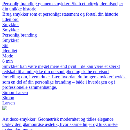
Personlig branding gennem smykker: Skab et udtryk, der afspejler
din unikke historie
Brug smykker som et personligt statement og fortæl din historie
uden ord
Smykker
Smykker
Personlig branding
Smykker
Stil
Identitet
Mode
6 min
Smykker kan være meget mere end pynt – de kan være et stærkt
redskab til at udtrykke din personlighed og skabe en visuel
fortælling om, hvem du er. Lær, hvordan du bruger smykker bevidst
som en del af din personlige branding – både i hverdagen og i
professionelle sammenhænge.
Simon Larsen
Simon
Larsen
Art deco-smykker: Geometrisk modernitet og tidløs elegance
Oplev den glamourøse æstetik, hvor skarpe linjer og luksuriøse
materialer mødes