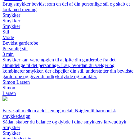
Brug smykker bevidst som en del af din personlige stil og skab et
look med mening
Smykker
Smykker
Smykker
Stil
Mode
Bevidst garderobe
Personlig stil
3 min
Smykker kan være nøglen til at løfte din garderobe fra det
almindelige til det personlige. Lær, hvordan du vælger og
kombinerer smykker, der afspejler din stil, understøtter din bevidste
garderobe og giver dit udtryk dybde og karakter.
Simon Larsen
Simon
Larsen
Farvespil mellem ædelsten og metal: Nøglen til harmonisk
smykkedesign
Sådan skaber du balance og dybde i dine smykkers farveudtryk
Smykker
Smykker
Smykkedesign