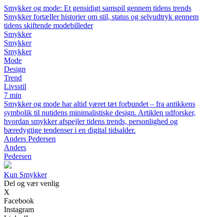
Smykker og mode: Et gensidigt samspil gennem tidens trends
Smykker fortæller historier om stil, status og selvudtryk gennem
tidens skiftende modebilleder
Smykker
Smykker
Smykker
Mode
Design
Trend
Livsstil
7 min
Smykker og mode har altid været tæt forbundet – fra antikkens
symbolik til nutidens minimalistiske design. Artiklen udforsker,
hvordan smykker afspejler tidens trends, personlighed og
bæredygtige tendenser i en digital tidsalder.
Anders Pedersen
Anders
Pedersen
Kun Smykker
Del og vær venlig
X
Facebook
Instagram