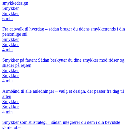
smykkedesign
Smykker
Smykker
6 min
Fra catwalk til hverdag – sådan bruger du tidens smykketrends i din
personlige stil
Smykker
Smykker
4 min
Smykker på farten: Sådan beskytter du dine smykker mod ridser og
skader på rejsen
Smykker
Smykker
4 min
Armbånd til alle anledninger – vælg et design, der passer fra dag til
aften
Smykker
Smykker
4 min
Smykker som stilstrategi – sådan integrerer du dem i din bevidste
garderobe