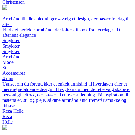
Christensen
Armbånd til alle anledninger – vælg et design, der passer fra dag til
aften
Find det perfekte armbånd, der løfter dit look fra hverdagsstil til
aftenens elegance
Smykker
Smykker
Smykker
Armbånd
Mode
Stil
Accessoires
4 min
Uanset om du foretrækker et enkelt armbånd til hverdagen eller et
mere iøjnefaldende design til fest, kan du med de rette valg skabe et
personligt udtryk, der passer til enhver anledning. Få inspiration til
materialer, stil og pleje, så dine armbånd altid fremstår smukke og
tidløse.
Reza Helle
Reza
Helle