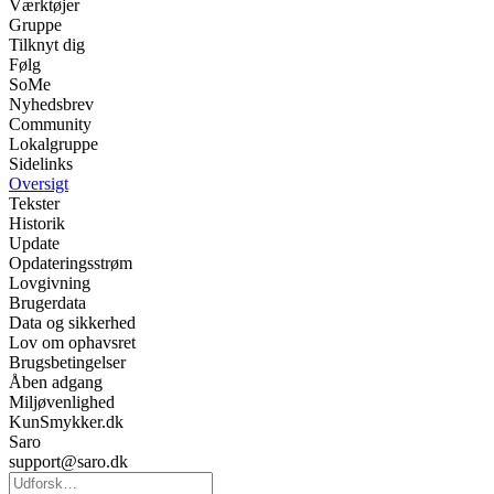
Værktøjer
Gruppe
Tilknyt dig
Følg
SoMe
Nyhedsbrev
Community
Lokalgruppe
Sidelinks
Oversigt
Tekster
Historik
Update
Opdateringsstrøm
Lovgivning
Brugerdata
Data og sikkerhed
Lov om ophavsret
Brugsbetingelser
Åben adgang
Miljøvenlighed
KunSmykker.dk
Saro
support@saro.dk