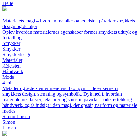
Helle
Materialets magi – hvordan metaller og ædelsten påvirker smykkets
design og detaljer
Oplev hvordan materialernes egenskaber former smykkets udtryk og
fortælling
Smykker
Smykker
Smykkedesign
Materialer
Ædelsten
Håndværk
Mode
4 min
Metaller og ædelsten er mere end blot pynt – de er kernen i
smykkets design, stemning og symbolik. Dyk ned i, hvordan
materialernes farver, teksturer og samspil påvirker både æstetik og
håndværk, og få indsigt i den magi, der opstår, når form og materiale
mødes.
Simon Larsen
Simon
Larsen