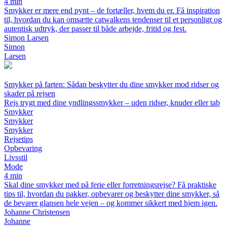
4 min
Smykker er mere end pynt – de fortæller, hvem du er. Få inspiration
til, hvordan du kan omsætte catwalkens tendenser til et personligt og
autentisk udtryk, der passer til både arbejde, fritid og fest.
Simon Larsen
Simon
Larsen
Smykker på farten: Sådan beskytter du dine smykker mod ridser og
skader på rejsen
Rejs trygt med dine yndlingssmykker – uden ridser, knuder eller tab
Smykker
Smykker
Smykker
Rejsetips
Opbevaring
Livsstil
Mode
4 min
Skal dine smykker med på ferie eller forretningsrejse? Få praktiske
tips til, hvordan du pakker, opbevarer og beskytter dine smykker, så
de bevarer glansen hele vejen – og kommer sikkert med hjem igen.
Johanne Christensen
Johanne