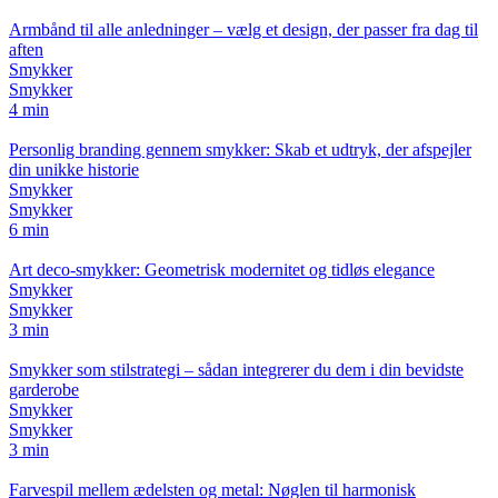
Armbånd til alle anledninger – vælg et design, der passer fra dag til
aften
Smykker
Smykker
4 min
Personlig branding gennem smykker: Skab et udtryk, der afspejler
din unikke historie
Smykker
Smykker
6 min
Art deco-smykker: Geometrisk modernitet og tidløs elegance
Smykker
Smykker
3 min
Smykker som stilstrategi – sådan integrerer du dem i din bevidste
garderobe
Smykker
Smykker
3 min
Farvespil mellem ædelsten og metal: Nøglen til harmonisk