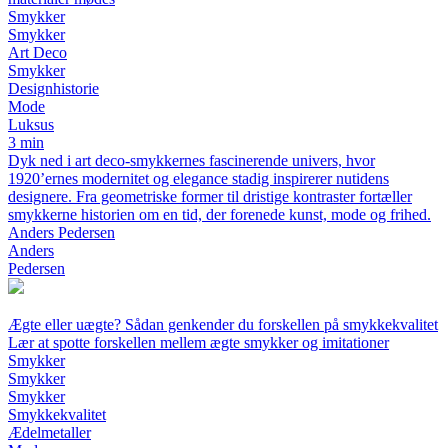
Smykker
Smykker
Art Deco
Smykker
Designhistorie
Mode
Luksus
3 min
Dyk ned i art deco-smykkernes fascinerende univers, hvor
1920’ernes modernitet og elegance stadig inspirerer nutidens
designere. Fra geometriske former til dristige kontraster fortæller
smykkerne historien om en tid, der forenede kunst, mode og frihed.
Anders Pedersen
Anders
Pedersen
Ægte eller uægte? Sådan genkender du forskellen på smykkekvalitet
Lær at spotte forskellen mellem ægte smykker og imitationer
Smykker
Smykker
Smykker
Smykkekvalitet
Ædelmetaller