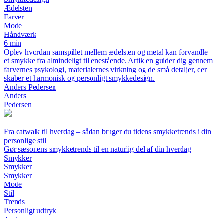
Ædelsten
Farver
Mode
Håndværk
6 min
Oplev hvordan samspillet mellem ædelsten og metal kan forvandle
et smykke fra almindeligt til enestående. Artiklen guider dig gennem
farvernes psykologi, materialernes virkning og de små detaljer, der
skaber et harmonisk og personligt smykkedesign.
Anders Pedersen
Anders
Pedersen
Fra catwalk til hverdag – sådan bruger du tidens smykketrends i din
personlige stil
Gør sæsonens smykketrends til en naturlig del af din hverdag
Smykker
Smykker
Smykker
Mode
Stil
Trends
Personligt udtryk