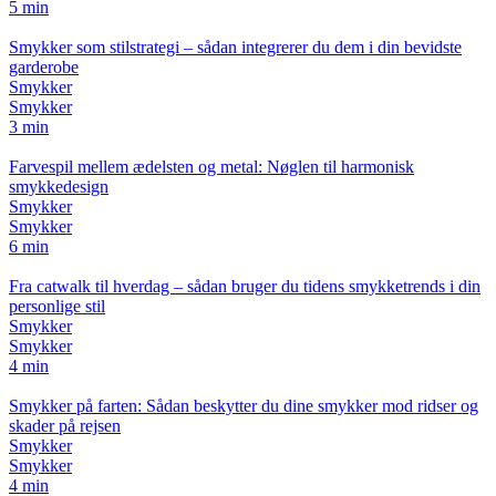
5 min
Smykker som stilstrategi – sådan integrerer du dem i din bevidste
garderobe
Smykker
Smykker
3 min
Farvespil mellem ædelsten og metal: Nøglen til harmonisk
smykkedesign
Smykker
Smykker
6 min
Fra catwalk til hverdag – sådan bruger du tidens smykketrends i din
personlige stil
Smykker
Smykker
4 min
Smykker på farten: Sådan beskytter du dine smykker mod ridser og
skader på rejsen
Smykker
Smykker
4 min