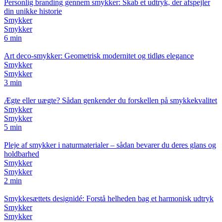
Personlig branding gennem smykker: Skab et udtryk, der afspejler
din unikke historie
Smykker
Smykker
6 min
Art deco-smykker: Geometrisk modernitet og tidløs elegance
Smykker
Smykker
3 min
Ægte eller uægte? Sådan genkender du forskellen på smykkekvalitet
Smykker
Smykker
5 min
Pleje af smykker i naturmaterialer – sådan bevarer du deres glans og
holdbarhed
Smykker
Smykker
2 min
Smykkesættets designidé: Forstå helheden bag et harmonisk udtryk
Smykker
Smykker