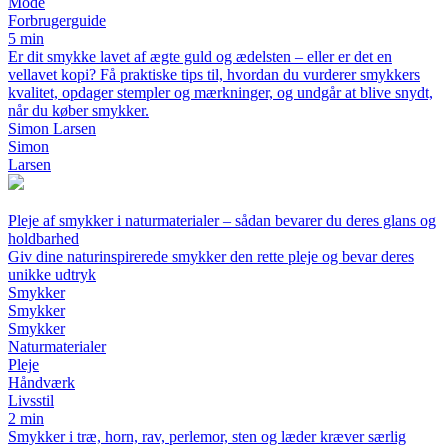
Mode
Forbrugerguide
5 min
Er dit smykke lavet af ægte guld og ædelsten – eller er det en
vellavet kopi? Få praktiske tips til, hvordan du vurderer smykkers
kvalitet, opdager stempler og mærkninger, og undgår at blive snydt,
når du køber smykker.
Simon Larsen
Simon
Larsen
Pleje af smykker i naturmaterialer – sådan bevarer du deres glans og
holdbarhed
Giv dine naturinspirerede smykker den rette pleje og bevar deres
unikke udtryk
Smykker
Smykker
Smykker
Naturmaterialer
Pleje
Håndværk
Livsstil
2 min
Smykker i træ, horn, rav, perlemor, sten og læder kræver særlig