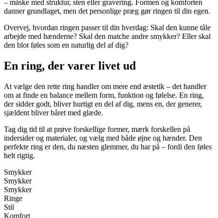
– måske med struktur, sten eller gravering. Formen og komforten
danner grundlaget, men det personlige præg gør ringen til din egen.
Overvej, hvordan ringen passer til din hverdag: Skal den kunne tåle
arbejde med hænderne? Skal den matche andre smykker? Eller skal
den blot føles som en naturlig del af dig?
En ring, der varer livet ud
At vælge den rette ring handler om mere end æstetik – det handler
om at finde en balance mellem form, funktion og følelse. En ring,
der sidder godt, bliver hurtigt en del af dig, mens en, der generer,
sjældent bliver båret med glæde.
Tag dig tid til at prøve forskellige former, mærk forskellen på
indersider og materialer, og vælg med både øjne og hænder. Den
perfekte ring er den, du næsten glemmer, du har på – fordi den føles
helt rigtig.
Smykker
Smykker
Smykker
Ringe
Stil
Komfort